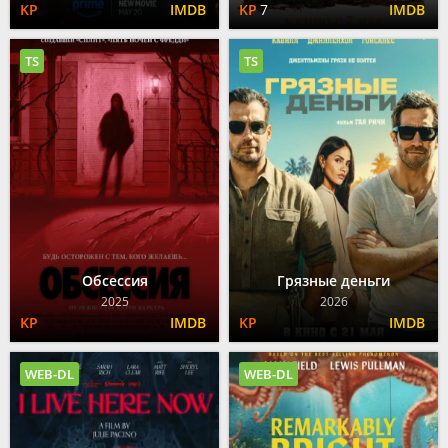
7
TS
TS
Обсессия
Грязные деньги
2025
2026
WEB-DL
WEB-DL