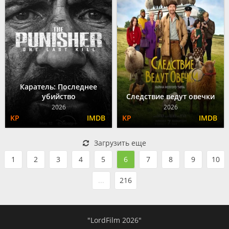
Каратель: Последнее
убийство
Следствие ведут овечки
2026
2026
Загрузить еще
1
2
3
4
5
6
7
8
9
10
...
216
"LordFilm 2026"