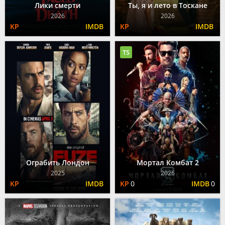
Лики смерти
Ты, я и лето в Тоскане
2026
2026
TS
Ограбить Лондон
Мортал Комбат 2
2025
2026
0
0