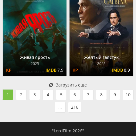
Живая ярость
Жёлтый галстук
2025
2025
7.9
8.9
Загрузить еще
1
2
3
4
5
6
7
8
9
10
...
216
"LordFilm 2026"