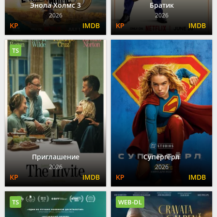
Энола Холмс 3
Братик
2026
2026
TS
Приглашение
Супергёрл
2026
2026
TS
WEB-DL