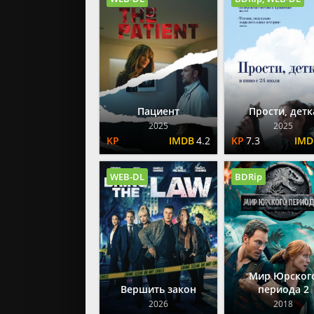
Пациент
Прости, детк
2025
2025
4.2
7.3
WEB-DL
BDRip
Мир Юрског
Вершить закон
периода 2
2026
2018