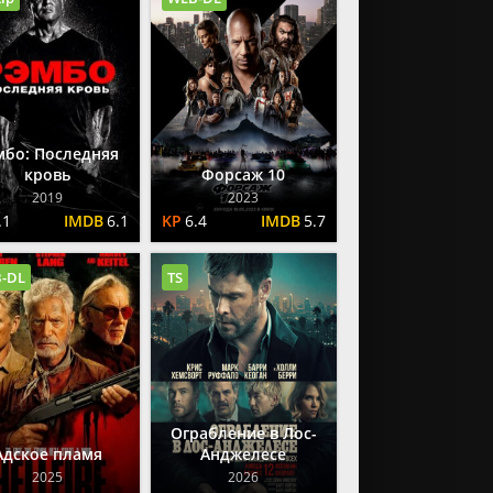
ные
еры
ные
стика
мбо: Последняя
кровь
Форсаж 10
зи
2019
2023
.1
6.1
6.4
5.7
-DL
TS
Ограбление в Лос-
Адское пламя
Анджелесе
2025
2026