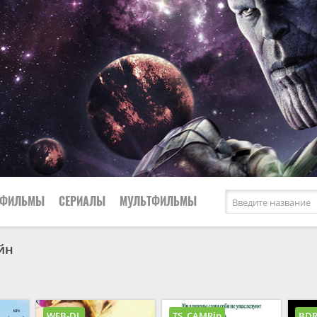
ФИЛЬМЫ
СЕРИАЛЫ
МУЛЬТФИЛЬМЫ
йн
Все
Зарубежные
Мелод
2026
Боевики
Музык
2026
2025
Биографии
Прикл
WEB-DL
TS, CAMRip
BDR