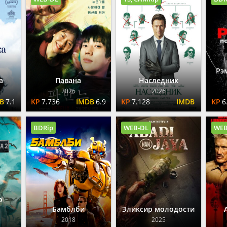
2025
2024
Вестерн
Семей
2024
2023
Военные
Трилл
2023
Детективы
Ужасы
2022
Драмы
Спорт
2021
Исторические
Семей
2020
Комедии
Фанта
Рэ
а
Павана
Наследник
Криминал
Фэнте
2026
2026
Английские
7.1
7.736
6.9
7.128
6
Американские
Французские
BDRip
WEB-DL
WEB
Немецкие
о
Бамблби
Эликсир молодости
2018
2025