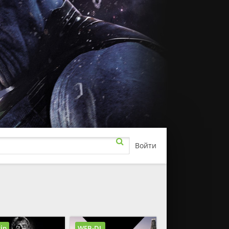
Войти
рамы
а
ючения
ip
WEB-DL