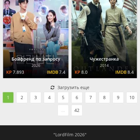
Бойфренд по запросу
Чужестранка
2026
2014
7.893
7.4
8.0
8.4
Загрузить еще
1
2
3
4
5
6
7
8
9
10
...
42
"LordFilm 2026"