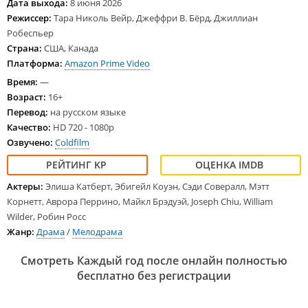
Дата выхода:
8 июня 2026
Режиссер:
Тара Николь Вейр, Джеффри В. Бёрд, Джиллиан
Робеспьер
Страна:
США, Канада
Платформа:
Amazon Prime Video
Время:
—
Возраст:
16+
Перевод:
на русском языке
Качество:
HD 720 - 1080p
Озвучено:
Coldfilm
Актеры:
Элиша Катберт, Эбигейл Коуэн, Сэди Совералл, Мэтт
Корнетт, Аврора Перрино, Майкл Брэдуэй, Joseph Chiu, William
Wilder, Робин Росс
Жанр:
Драма
/
Мелодрама
Смотреть Каждый год после онлайн полностью
бесплатно без регистрации