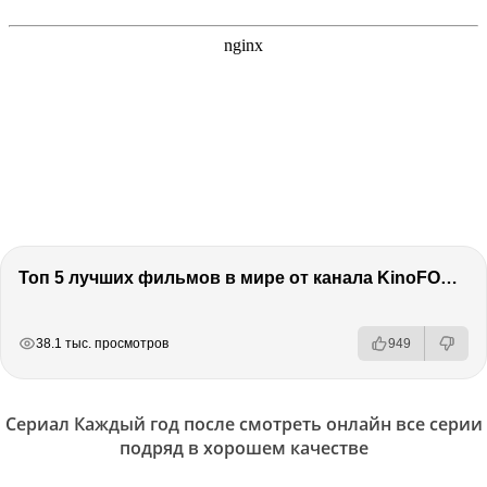
Топ 5 лучших фильмов в мире от канала KinoFOX / Подкаст про кино / Разговор о фильмах / Обсуждение
РЕКЛАМА
РЕКЛАМА
РЕКЛАМА
38.1 тыс. просмотров
949
Сериал Каждый год после смотреть онлайн все серии
подряд в хорошем качестве