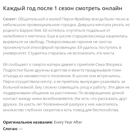
Каждый год после 1 сезон смотреть онлайн
Сюжет:
Общительной и милой Перси Фрейзер всегда было тесно в
небольшом провинциальном городке. Девушка мечтала уехать из
родного Баррис-бея. Ей хотелось очутиться подальше от
нелюбимого местечка. Еще в школе старшеклассница нацелилась
вырваться на свободу. Повзрослевшая героиня не смогла
проникнуться атмосферой провинции. Ей удалось поступить в
университет. Студентка старалась не вспоминать эти места.
Ей сообщают о смерти матери давнего приятеля Сэма Флорека.
Подростки были дружны в детстве и вместе придумывали план
отъезда из ненавистного поселения. В школе они встречались.
Перси осуществила мечту, а ее приятель вынужден ухаживать за
больной мамой. Ему сложно совмещать уход и работу. Эти двое не
поддерживали общение на расстоянии. По возвращению домой
контакт между ними возобновляется. Им есть что рассказать друг
дружке. За шесть лет болезненной разлуки у них накопилось
множество глубоких секретов и есть повод для беспокойства.
Оригинальное название:
Every Year After
Слоган:
—