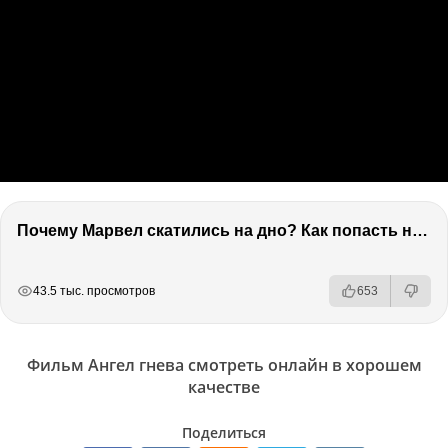
Почему Марвел скатились на дно? Как попасть на канал 2х2. Коля из КиноАфиши
РЕКЛАМА
РЕКЛАМА
РЕКЛАМА
43.5 тыс. просмотров
653
Фильм Ангел гнева смотреть онлайн в хорошем
качестве
Поделиться