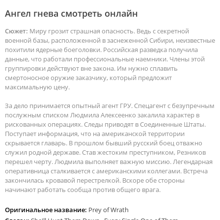
Ангел гнева смотреть онлайн
Сюжет:
Миру грозит страшная опасность. Ведь с секретной
военной базы, расположенной в заснеженной Сибири, неизвестные
похитили ядерные боеголовки. Российская разведка получила
данные, что работали профессиональные наемники. Члены этой
группировки действуют вне закона. Им нужно сплавить
смертоносное оружие заказчику, который предложит
максимальную цену.
За дело принимается опытный агент ГРУ. Спецагент с безупречным
послужным списком Людмила Алексеенко закалила характер в
рискованных операциях. Следы приводят в Соединенные Штаты.
Поступает информация, что на американской территории
скрывается главарь. В прошлом бывший русский боец отважно
служил родной державе. Став жестоким преступником, Резников
перешел черту. Людмила выполняет важную миссию. Легендарная
оперативница сталкивается с американскими коллегами. Встреча
закончилась кровавой перестрелкой. Вскоре обе стороны
начинают работать сообща против общего врага.
Оригинальное название:
Prey of Wrath