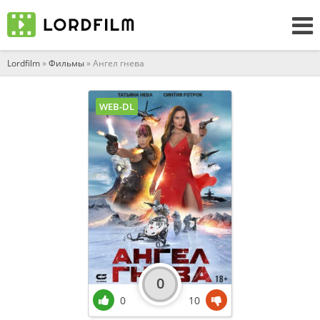
Lordfilm
»
Фильмы
» Ангел гнева
WEB-DL
0
0
10