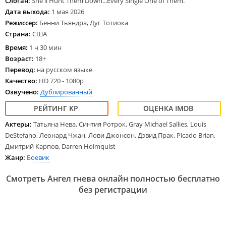
Слоган:
She'll Hunt Them Down...Every Single One of Them.
Дата выхода:
1 мая 2026
Режиссер:
Бенни Тьяндра, Дуг Тотиока
Страна:
США
Время:
1 ч 30 мин
Возраст:
18+
Перевод:
на русском языке
Качество:
HD 720 - 1080p
Озвучено:
Дублированный
Актеры:
Татьяна Нева, Синтия Ротрок, Gray Michael Sallies, Louis
DeStefano, Леонард Чжан, Лови Джонсон, Дэвид Прак, Picado Brian,
Дмитрий Карпов, Darren Holmquist
Жанр:
Боевик
Смотреть Ангел гнева онлайн полностью бесплатно
без регистрации