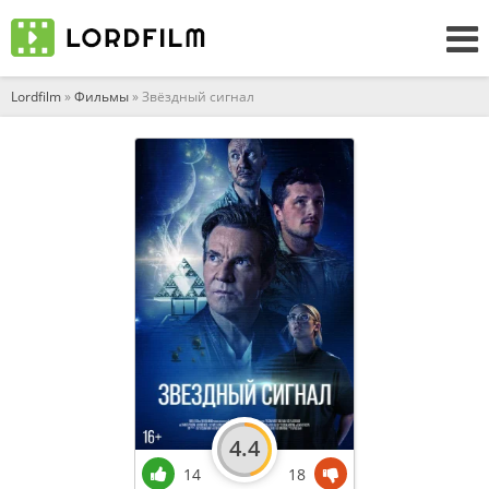
Lordfilm
»
Фильмы
» Звёздный сигнал
4.4
14
18