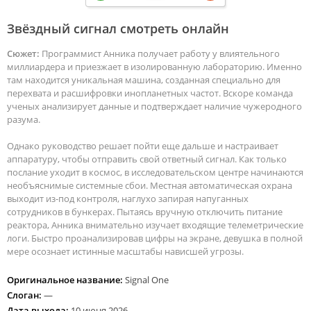
Звёздный сигнал смотреть онлайн
Сюжет:
Программист Анника получает работу у влиятельного
миллиардера и приезжает в изолированную лабораторию. Именно
там находится уникальная машина, созданная специально для
перехвата и расшифровки инопланетных частот. Вскоре команда
ученых анализирует данные и подтверждает наличие чужеродного
разума.
Однако руководство решает пойти еще дальше и настраивает
аппаратуру, чтобы отправить свой ответный сигнал. Как только
послание уходит в космос, в исследовательском центре начинаются
необъяснимые системные сбои. Местная автоматическая охрана
выходит из-под контроля, наглухо запирая напуганных
сотрудников в бункерах. Пытаясь вручную отключить питание
реактора, Анника внимательно изучает входящие телеметрические
логи. Быстро проанализировав цифры на экране, девушка в полной
мере осознает истинные масштабы нависшей угрозы.
Оригинальное название:
Signal One
Слоган:
—
Дата выхода:
10 июня 2026