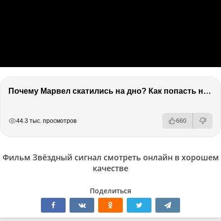
Почему Марвел скатились на дно? Как попасть на канал 2х2. Коля из КиноАфиши
РЕКЛАМА
РЕКЛАМА
РЕКЛАМА
44.3 тыс. просмотров
660
Фильм Звёздный сигнал смотреть онлайн в хорошем
качестве
Поделиться