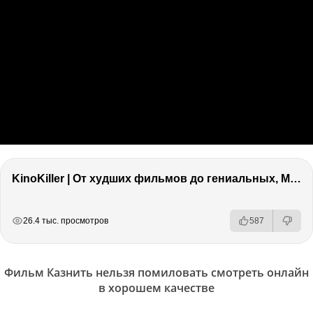
KinoKiller | От худших фильмов до гениальных, Marvel, Оскар и что бесит в кино!
РЕКЛАМА
РЕКЛАМА
РЕКЛАМА
26.4 тыс. просмотров
587
Фильм Казнить нельзя помиловать смотреть онлайн
в хорошем качестве