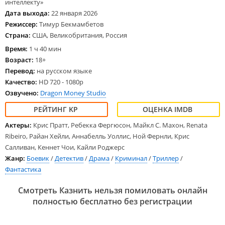
интеллекту»
Дата выхода:
22 января 2026
Режиссер:
Тимур Бекмамбетов
Страна:
США, Великобритания, Россия
Время:
1 ч 40 мин
Возраст:
18+
Перевод:
на русском языке
Качество:
HD 720 - 1080p
Озвучено:
Dragon Money Studio
Актеры:
Крис Пратт, Ребекка Фергюсон, Майкл С. Махон, Renata
Ribeiro, Райан Хейли, Аннабелль Уоллис, Ной Фернли, Крис
Салливан, Кеннет Чои, Кайли Роджерс
Жанр:
Боевик
/
Детектив
/
Драма
/
Криминал
/
Триллер
/
Фантастика
Смотреть Казнить нельзя помиловать онлайн
полностью бесплатно без регистрации