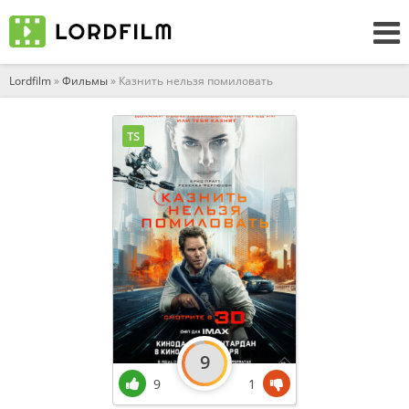
Lordfilm
»
Фильмы
» Казнить нельзя помиловать
TS
9
9
1