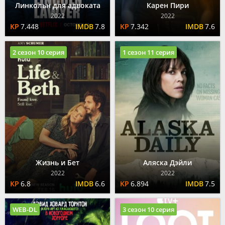
Линкольн для адвоката
Карен Пири
2022
2022
7.448
7.8
7.342
7.6
2 сезон 10 серия
1 сезон 11 серия
Жизнь и Бет
Аляска Дэйли
2022
2022
6.8
6.6
6.894
7.5
WEB-DL
3 сезон 10 серия