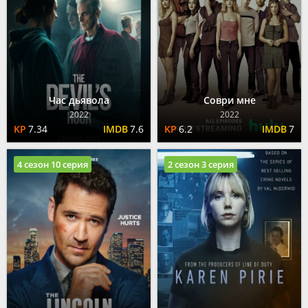
Час дьявола
Соври мне
2022
2022
7.34
7.6
6.2
7
4 сезон 10 серия
2 сезон 3 серия