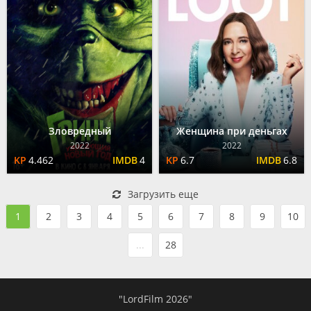
Зловредный
Женщина при деньгах
2022
2022
4.462
4
6.7
6.8
Загрузить еще
1
2
3
4
5
6
7
8
9
10
...
28
"LordFilm 2026"