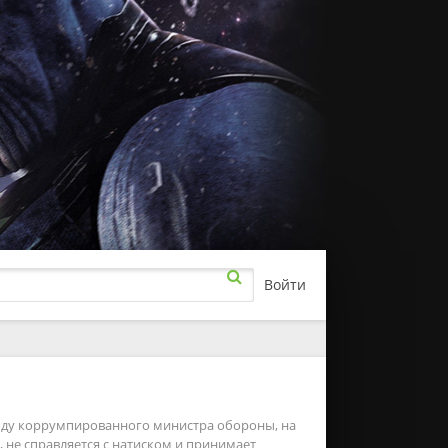
Войти
рамы
а
ючения
оду коррумпированного министра обороны, на
 не справляется с натиском и принимает