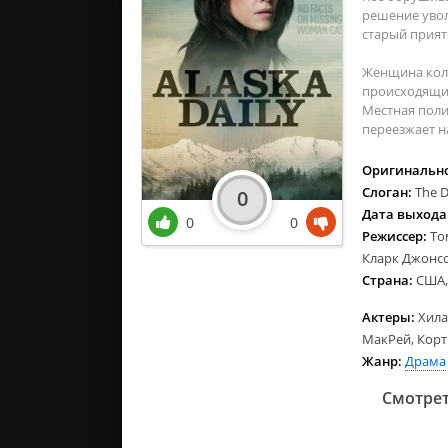
решение увол
старый прияте
Женщина коле
происходящих
Местная поли
переезжает н
Оригинально
Слоган:
The D
0
Дата выхода
0
0
Режиссер:
То
Кларк Джонс
Страна:
США,
Актеры:
Хила
МакРей, Корт
Жанр:
Драма
Смотрет