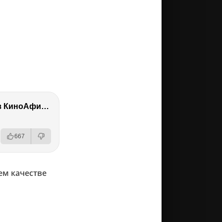
Почему Марвел скатились на дно? Как попасть на канал 2х2. Коля из КиноАфиши
667
ем качестве