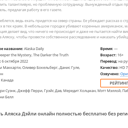
2025
2024
Вестерн
Семей
ить талантливую, но проблемную сотрудницу. Вынужденный отдых прод
2024
2023
Военные
Трилл
ль, предлагая работу в его газете.
2023
Детективы
Ужасы
блется, ведь ехать придется на север страны. Ее убеждает рассказ о 
2022
Драмы
Спорт
 в тех краях. В небольшом городке убивают коренных американок, ма
2021
Исторические
Семей
ция делает вид, что ничего не происходит и даже не пытается найти в
а Аляску, чтобы провести собственное расследование и наказать убийц
2020
Комедии
Фанта
Криминал
Фэнте
е название:
Alaska Daily
Время:
—
Английские
eeper the Mystery, The Darker the Truth
Возраст:
16+
Американские
:
6 октября 2022
Перевод:
на ру
м Маккарти, Оливер Бокельберг, Данис Гуле,
Качество:
HD 72
Французские
он
Озвучено:
Ори
Немецкие
 Канада
ри Суэнк, Джефф Перри, Грэйс Дав, Мередит Холцман, Мэтт Мэллой, Па
ни Белл
ь Аляска Дэйли онлайн полностью бесплатно без рег