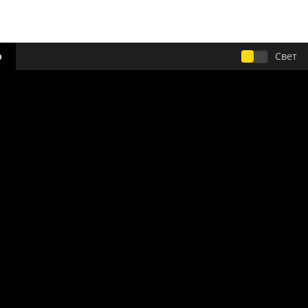
р
Свет