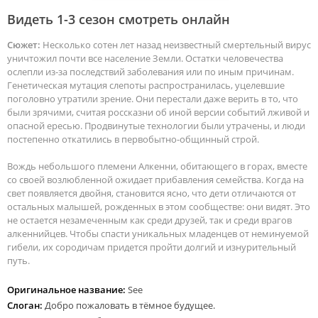
Видеть 1-3 сезон смотреть онлайн
Сюжет:
Несколько сотен лет назад неизвестный смертельный вирус
уничтожил почти все население Земли. Остатки человечества
ослепли из-за последствий заболевания или по иным причинам.
Генетическая мутация слепоты распространилась, уцелевшие
поголовно утратили зрение. Они перестали даже верить в то, что
были зрячими, считая россказни об иной версии событий лживой и
опасной ересью. Продвинутые технологии были утрачены, и люди
постепенно откатились в первобытно-общинный строй.
Вождь небольшого племени Алкенни, обитающего в горах, вместе
со своей возлюбленной ожидает прибавления семейства. Когда на
свет появляется двойня, становится ясно, что дети отличаются от
остальных малышей, рожденных в этом сообществе: они видят. Это
не остается незамеченным как среди друзей, так и среди врагов
алкеннийцев. Чтобы спасти уникальных младенцев от неминуемой
гибели, их сородичам придется пройти долгий и изнурительный
путь.
Оригинальное название:
See
Слоган:
Добро пожаловать в тёмное будущее.