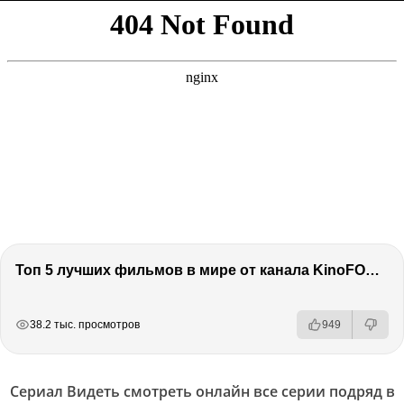
Топ 5 лучших фильмов в мире от канала KinoFOX / Подкаст про кино / Разговор о фильмах / Обсуждение
РЕКЛАМА
РЕКЛАМА
РЕКЛАМА
38.2 тыс. просмотров
949
Сериал Видеть смотреть онлайн все серии подряд в