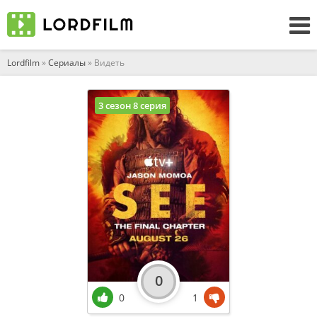
Lordfilm
»
Сериалы
» Видеть
3 сезон 8 серия
0
0
1