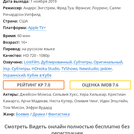
Дата выхода:
1 ноября 2019
Режиссер:
Андерс Энгстрем, Фред Туа, Фрэнсис Лоуренс, Салли
Ричардсон-Уитфилд
Страна:
США
Платформа:
Apple TV+
Время:
60 мин
Возраст:
16+
Перевод:
на русском языке
Качество:
HD 720 - 1080p
Озвучено:
LostFilm
,
Дублированный
,
Субтитры
,
Оригинальный
,
Укр. Субтитры
,
HDrezka Studio
,
TVShows
,
Newstudio
,
Jaskier
,
Украинский
,
Кубик в Кубе
7.0
7.6
Актеры:
Джейсон Момоа, Сильвия Хукс, Хера Хильмар, Кристиан
Камарго, Арчи Мадекве, Неста Купер, Оливия Ченг, Иден Эпштейн,
Том Мисон, Элфри Вудард
Жанр:
Боевик
/
Драма
/
Фантастика
Смотреть Видеть онлайн полностью бесплатно без
регистрации