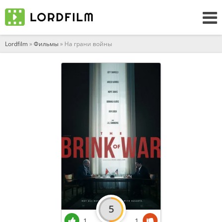
Lordfilm
»
Фильмы
» На грани войны
5
1
1