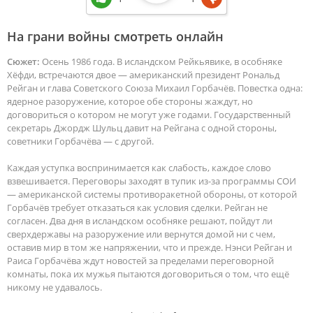
На грани войны смотреть онлайн
Сюжет:
Осень 1986 года. В исландском Рейкьявике, в особняке
Хёфди, встречаются двое — американский президент Рональд
Рейган и глава Советского Союза Михаил Горбачёв. Повестка одна:
ядерное разоружение, которое обе стороны жаждут, но
договориться о котором не могут уже годами. Государственный
секретарь Джордж Шульц давит на Рейгана с одной стороны,
советники Горбачёва — с другой.
Каждая уступка воспринимается как слабость, каждое слово
взвешивается. Переговоры заходят в тупик из-за программы СОИ
— американской системы противоракетной обороны, от которой
Горбачёв требует отказаться как условия сделки. Рейган не
согласен. Два дня в исландском особняке решают, пойдут ли
сверхдержавы на разоружение или вернутся домой ни с чем,
оставив мир в том же напряжении, что и прежде. Нэнси Рейган и
Раиса Горбачёва ждут новостей за пределами переговорной
комнаты, пока их мужья пытаются договориться о том, что ещё
никому не удавалось.