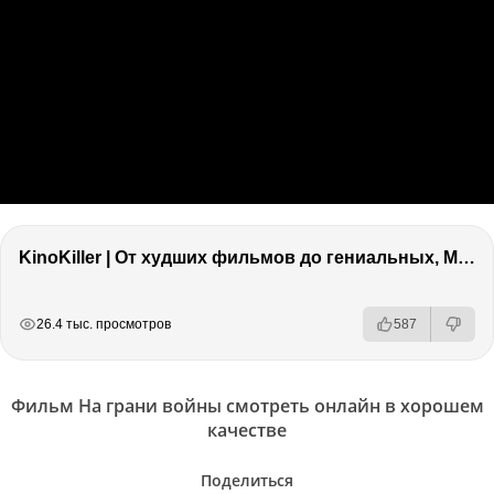
KinoKiller | От худших фильмов до гениальных, Marvel, Оскар и что бесит в кино!
РЕКЛАМА
РЕКЛАМА
РЕКЛАМА
26.4 тыс. просмотров
587
Фильм На грани войны смотреть онлайн в хорошем
качестве
Поделиться