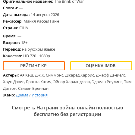
Оригинальное название:
The Brink of War
Слоган:
—
Дата выхода:
14 августа 2026
Режиссер:
Майкл Рассел Ганн
Страна:
США
Время:
—
Возраст:
18+
Перевод:
на русском языке
Качество:
HD 720 - 1080p
Актеры:
Ая Кэш, Дж.К. Симмонс, Джаред Харрис, Джефф Дэниелс,
Хоуп Дэвис, Бранка Катич, Эйнар Харальдссон, Эдриан Роулинз, Тим
Даттон, Стивен Бреннан
Жанр:
Драма
/
История
Смотреть На грани войны онлайн полностью
бесплатно без регистрации