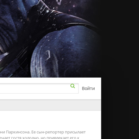
Войти
рамы
а
ючения
ни Паркинсона. Ее сын-репортер присылает
ает гостя холодно, но привлекает его к