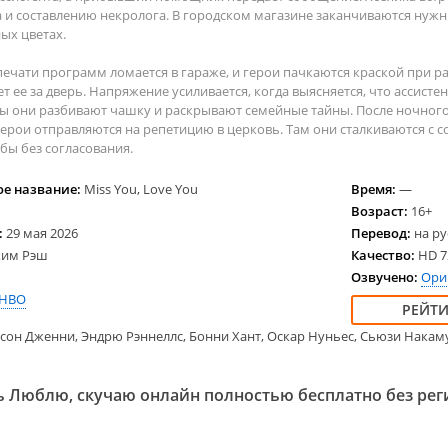
2025
2024
Вестерн
Семей
 и составлению некролога. В городском магазине заканчиваются нужн
2024
2023
Военные
Трилл
ых цветах.
2023
Детективы
Ужасы
печати программ ломается в гараже, и герои пачкаются краской при ра
2022
Драмы
Спорт
т ее за дверь. Напряжение усиливается, когда выясняется, что ассистен
2021
Исторические
Семей
ы они разбивают чашку и раскрывают семейные тайны. После ночног
ерои отправляются на репетицию в церковь. Там они сталкиваются с с
2020
Комедии
Фанта
бы без согласования.
Криминал
Фэнте
Английские
е название:
Miss You, Love You
Время:
—
Американские
Возраст:
16+
:
29 мая 2026
Перевод:
на ру
Французские
им Рэш
Качество:
HD 72
Немецкие
Озвучено:
Ори
HBO
сон Дженни, Эндрю Рэннеллс, Бонни Хант, Оскар Нуньес, Сьюзи Накам
 Люблю, скучаю онлайн полностью бесплатно без ре