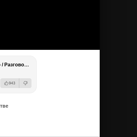
Топ 5 лучших фильмов в мире от канала KinoFOX / Подкаст про кино / Разговор о фильмах / Обсуждение
943
тве