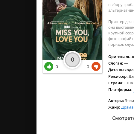
выбору гроба
альтернативн
Принтер для 
она выставляе
крупной ссор
фотографий г
порядок служ
Оригинально
0
Слоган:
—
0
0
Дата выхода
Режиссер:
Дж
Страна:
США
Платформа:
Актеры:
Элли
Жанр:
Драма
Смотреть