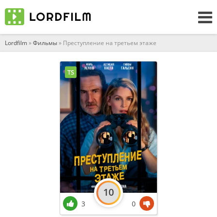
Lordfilm
»
Фильмы
» Преступление на третьем этаже
TS
10
3
0