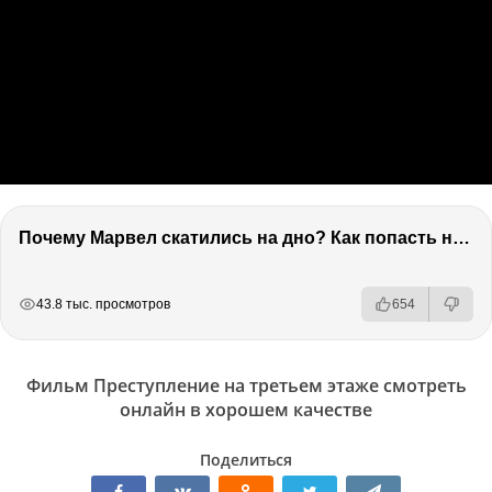
Почему Марвел скатились на дно? Как попасть на канал 2х2. Коля из КиноАфиши
РЕКЛАМА
РЕКЛАМА
РЕКЛАМА
43.8 тыс. просмотров
654
Фильм Преступление на третьем этаже смотреть
онлайн в хорошем качестве
Поделиться