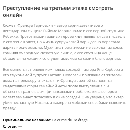
Преступление на третьем этаже смотреть
онлайн
Сюжет:
Франсуа Тарновски – автор серии детективов о
легендарном сыщике Гийоме Маршенвиле и его верной спутнице
Ребекке. Прототипами главных героев книг являются сам писатель
и его жена Колетт, но жизнь супружеской пары давно перестала
дарить яркие эмоции. Мужчина практически не выходит из дома,
сочиняя очередную сюжетную линию, а его спутница чаще
общается на лекциях со студентами, чем со своим благоверным.
Все меняется с появлением новых соседей – актера Яна Кербера и
его глухонемой супруги Натали. Новоселы приглашают жителей
дома на премьеру спектакля, и Франсуа с женой становятся
свидетелями ссоры семейной четы после выступления. Ян
объясняет разногласия финансовыми проблемами, а вечером
Колетт замечает потасовку в окне соседей. Она уверена, что актер
убил несчастную Натали, и намерена любыми способами выяснить
правду.
Оригинальное название:
Le crime du 3e étage
Слоган:
—