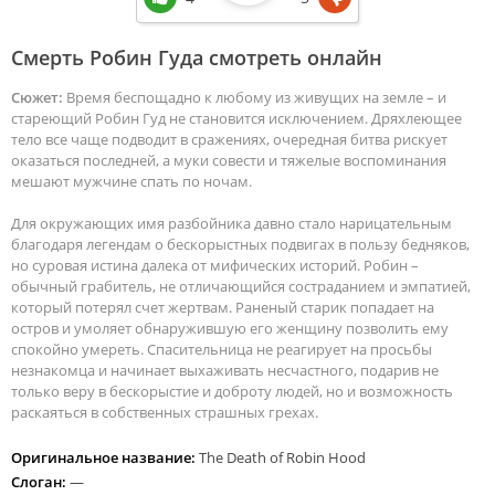
Смерть Робин Гуда смотреть онлайн
Сюжет:
Время беспощадно к любому из живущих на земле – и
стареющий Робин Гуд не становится исключением. Дряхлеющее
тело все чаще подводит в сражениях, очередная битва рискует
оказаться последней, а муки совести и тяжелые воспоминания
мешают мужчине спать по ночам.
Для окружающих имя разбойника давно стало нарицательным
благодаря легендам о бескорыстных подвигах в пользу бедняков,
но суровая истина далека от мифических историй. Робин –
обычный грабитель, не отличающийся состраданием и эмпатией,
который потерял счет жертвам. Раненый старик попадает на
остров и умоляет обнаружившую его женщину позволить ему
спокойно умереть. Спасительница не реагирует на просьбы
незнакомца и начинает выхаживать несчастного, подарив не
только веру в бескорыстие и доброту людей, но и возможность
раскаяться в собственных страшных грехах.
Оригинальное название:
The Death of Robin Hood
Слоган:
—