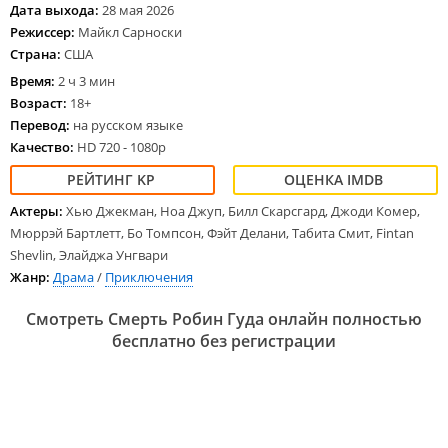
Дата выхода:
28 мая 2026
Режиссер:
Майкл Сарноски
Страна:
США
Время:
2 ч 3 мин
Возраст:
18+
Перевод:
на русском языке
Качество:
HD 720 - 1080p
Актеры:
Хью Джекман, Ноа Джуп, Билл Скарсгард, Джоди Комер,
Мюррэй Бартлетт, Бо Томпсон, Фэйт Делани, Табита Смит, Fintan
Shevlin, Элайджа Унгвари
Жанр:
Драма
/
Приключения
Смотреть Смерть Робин Гуда онлайн полностью
бесплатно без регистрации