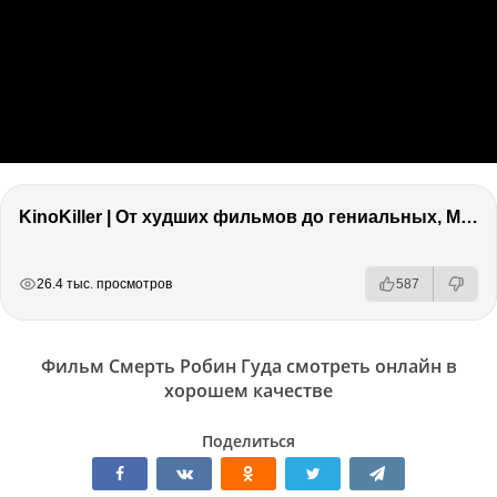
KinoKiller | От худших фильмов до гениальных, Marvel, Оскар и что бесит в кино!
РЕКЛАМА
РЕКЛАМА
РЕКЛАМА
26.4 тыс. просмотров
587
Фильм Смерть Робин Гуда смотреть онлайн в
хорошем качестве
Поделиться