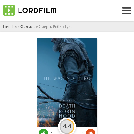
Lordfilm
»
Фильмы
» Смерть Робин Гуда
4.4
4
5