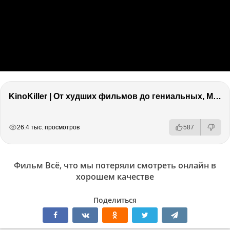
KinoKiller | От худших фильмов до гениальных, Marvel, Оскар и что бесит в кино!
РЕКЛАМА
РЕКЛАМА
РЕКЛАМА
26.4 тыс. просмотров
587
Фильм Всё, что мы потеряли смотреть онлайн в
хорошем качестве
Поделиться