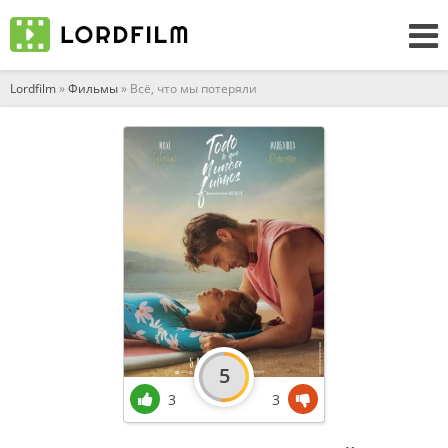
Lordfilm
»
Фильмы
» Всё, что мы потеряли
5
3
3