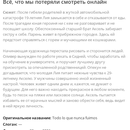
Всё, что мы потеряли смотреть онлайн
Сюжет:
После гибели родителей в жуткой автомобильной
катастрофе 19-летняя Лия замыкается в себе и отказывается от еды.
После трагедии юная героиня ни с кем не разговаривает и не
посещает школу. Обеспокоенный старший брат Аксель забирает
сестру к себе. Парень живет в прибрежном городке. Здесь ей
предстоит справляться с горем и мучающими ее кошмарами.
Начинающая художница перестала рисовать и сторонится людей.
Оливер вынужден по работе уехать в Сидней, чтобы заработать ей
на обучение в университете, и поручает лучшему другу
присмотреть за опечаленной родственницей. Опекун не
догадывается, что молодая Лия питает нежные чувства к 29-
летнему Акселю. У мужчины совершенно иной жизненный
настрой. Человек живет одним днем и, кажется, не думает о
будущем. Для него важно находить прекрасное в любом моменте,
будь то песок на пляже или ласковое солнце. Аксель пытается
избавить ее от мрачных мыслей и заново обрести себя, ведь видит
в ней яркую личность.
Оригинальное название:
Todo lo que nunca fuimos
Слоган:
—