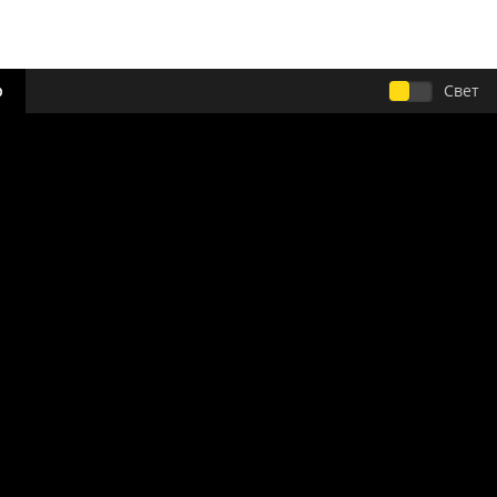
р
Свет