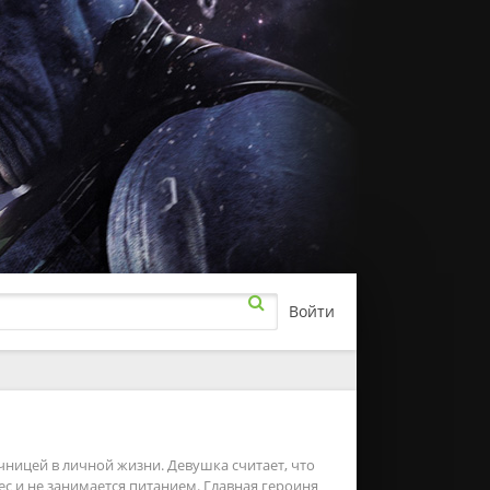
Войти
рамы
а
ючения
чницей в личной жизни. Девушка считает, что
ес и не занимается питанием. Главная героиня