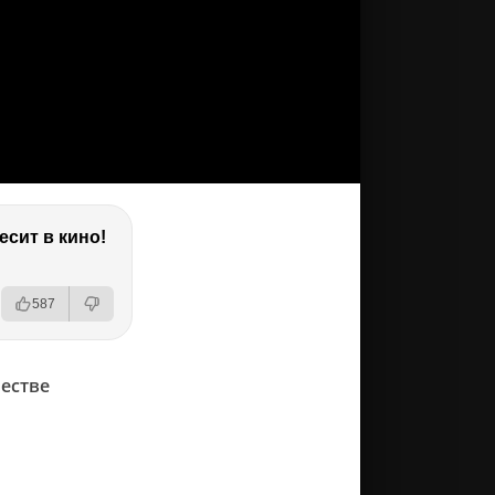
есит в кино!
587
естве