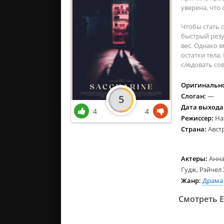
уверена, что
Чтобы стать 
быстрый резу
вес. Однако 
остатки тела
следовать со
Оригинально
Слоган:
—
5
Дата выхода
4
4
Режиссер:
На
Страна:
Авст
Актеры:
Анна
Гудж, Рэйчел
Жанр:
Драма
Смотреть Е