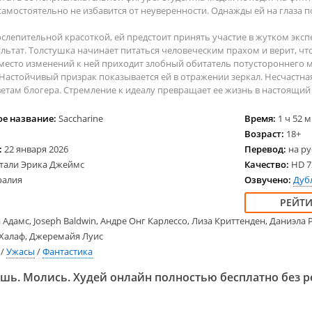
2025
2024
Вестерн
Семей
 самостоятельно не избавится от неуверенности. Однажды ей на глаза п
2024
2023
Военные
Трилл
ослепительной красоткой, ей предстоит принять участие в жутком эк
2023
Детективы
Ужасы
льтат. Толстушка начинает питаться человеческим прахом и верит, чт
2022
Драмы
Спорт
вместо изменений к ней приходит злобный обитатель потустороннего м
2021
Исторические
Семей
. Настойчивый призрак показывается ей в отражении зеркал. Несчастна
ветам блогера. Стремление к идеалу превращает ее жизнь в настоящи
2020
Комедии
Фанта
Криминал
Фэнте
е название:
Saccharine
Время:
1 ч 52 
Английские
Возраст:
18+
Американские
:
22 января 2026
Перевод:
на ру
тали Эрика Джеймс
Качество:
HD 72
Французские
ралия
Озвучено:
Дуб
Немецкие
 Адамс, Joseph Baldwin, Андре Онг Карлессо, Лиза Криттенден, Даниэла
 Халаф, Джеремайя Луис
/
Ужасы
/
Фантастика
шь. Молись. Худей онлайн полностью бесплатно без 