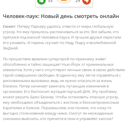
53
29
Человек-паук: Новый день смотреть онлайн
Сюжет:
Питеру Паркеру удалось отвести от мира глобальную
угрозу. Но ему пришлось расплачиваться за это. Все забыли, кто
прятался под маской Человека-паука. И лучшие друзья перестали
его узнавать. И парень скучает по Неду Лидсу и возлюбленной
ЭмДжей.
По прошествии времени супергерой по-прежнему живет
обособленно и тайно защищает Нью-Йорк от криминальных
элементов. Хотя у него отсутствуют личные связи, в своих действиях
герой совершенно свободен. В одиночку ему легче справляться с
рискованными вызовами, ведь не нужно опасаться за жизнь
близких. Питер начинает замечать пугающие изменения в
организме. Его беспокоит мутация паучьей ДНК. Эту проблему
может решить Брюс Беннер. Чтобы остановить опасную угрозу,
ему необходимо объединиться с жестким и бескомпромиссным
Карателем и Халком. Поразмыслив, они поняли, что кому-то
выгодно столкновение между ними. Смогут ли неожиданные
союзники выяснить, кто прячется в тени и управляет хаосом?