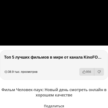
Топ 5 лучших фильмов в мире от канала KinoFOX / Подкаст про кино / Разговор о фильмах / Обсуждение
РЕКЛАМА
РЕКЛАМА
РЕКЛАМА
38.9 тыс. просмотров
956
Фильм Человек-паук: Новый день смотреть онлайн в
хорошем качестве
Поделиться