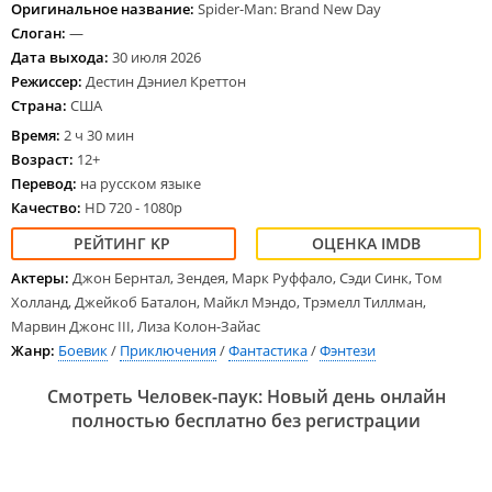
Оригинальное название:
Spider-Man: Brand New Day
Слоган:
—
Дата выхода:
30 июля 2026
Режиссер:
Дестин Дэниел Креттон
Страна:
США
Время:
2 ч 30 мин
Возраст:
12+
Перевод:
на русском языке
Качество:
HD 720 - 1080p
Актеры:
Джон Бернтал, Зендея, Марк Руффало, Сэди Синк, Том
Холланд, Джейкоб Баталон, Майкл Мэндо, Трэмелл Тиллман,
Марвин Джонс III, Лиза Колон-Зайас
Жанр:
Боевик
/
Приключения
/
Фантастика
/
Фэнтези
Смотреть Человек-паук: Новый день онлайн
полностью бесплатно без регистрации