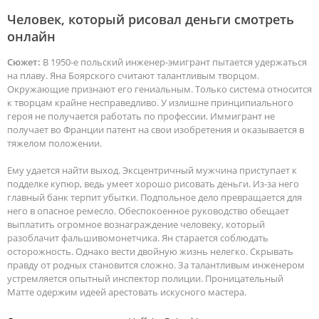
Человек, который рисовал деньги смотреть
онлайн
Сюжет:
В 1950-е польский инженер-эмигрант пытается удержаться
на плаву. Яна Боярского считают талантливым творцом.
Окружающие признают его гениальным. Только система относится
к творцам крайне несправедливо. У излишне принципиального
героя не получается работать по профессии. Иммигрант не
получает во Франции патент на свои изобретения и оказывается в
тяжелом положении.
Ему удается найти выход. Эксцентричный мужчина приступает к
подделке купюр, ведь умеет хорошо рисовать деньги. Из-за него
главный банк терпит убытки. Подпольное дело превращается для
него в опасное ремесло. Обеспокоенное руководство обещает
выплатить огромное вознаграждение человеку, который
разоблачит фальшивомонетчика. Ян старается соблюдать
осторожность. Однако вести двойную жизнь нелегко. Скрывать
правду от родных становится сложно. За талантливым инженером
устремляется опытный инспектор полиции. Проницательный
Матте одержим идеей арестовать искусного мастера.