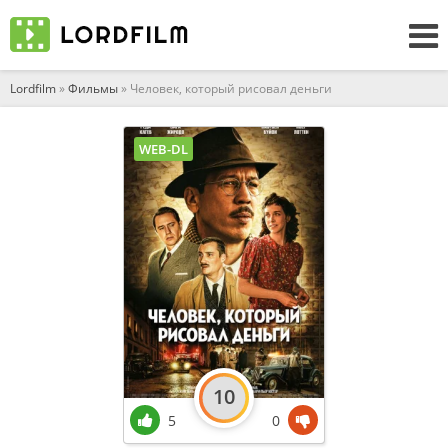
Lordfilm
»
Фильмы
» Человек, который рисовал деньги
WEB-DL
10
5
0