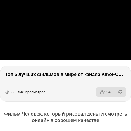
Топ 5 лучших фильмов в мире от канала KinoFOX / Подкаст про кино / Разговор о фильмах / Обсуждение
РЕКЛАМА
РЕКЛАМА
РЕКЛАМА
38.9 тыс. просмотров
954
Фильм Человек, который рисовал деньги смотреть
онлайн в хорошем качестве