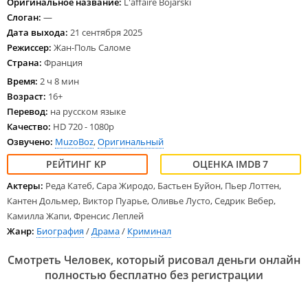
Оригинальное название:
L'affaire Bojarski
Слоган:
—
Дата выхода:
21 сентября 2025
Режиссер:
Жан-Поль Саломе
Страна:
Франция
Время:
2 ч 8 мин
Возраст:
16+
Перевод:
на русском языке
Качество:
HD 720 - 1080p
Озвучено:
MuzoBoz
,
Оригинальный
7
Актеры:
Реда Катеб, Сара Жиродо, Бастьен Буйон, Пьер Лоттен,
Кантен Дольмер, Виктор Пуарье, Оливье Лусто, Седрик Вебер,
Камилла Жапи, Френсис Леплей
Жанр:
Биография
/
Драма
/
Криминал
Смотреть Человек, который рисовал деньги онлайн
полностью бесплатно без регистрации