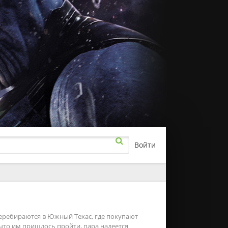
Войти
рамы
а
ючения
еребираются в Южный Техас, где покупают
 что им пришлось пройти, пара надеется