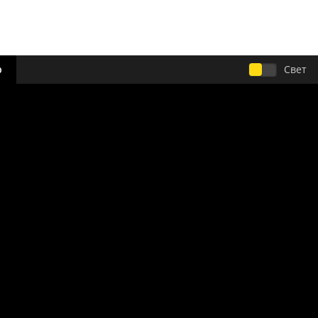
р
Свет