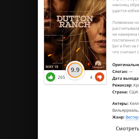
наконец обре
удастся избе
Появление но
рассчитывала
не намерена 
постепенно п
Бет и Рип не
что считают 
Оригинально
9.9
Слоган:
—
265
4
Дата выхода
Режиссер:
Кр
Страна:
США
Актеры:
Келл
Вильярреаль,
Жанр:
Вестер
Смотреть