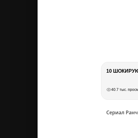
10 ШОКИРУ
РЕКЛАМА
РЕКЛАМА
РЕКЛАМА
40.7 тыс. прос
Сериал Ранч