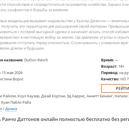
2025
2024
Вестерн
Семей
сти спокойствие и сосредоточиться на развитии хозяйства. Однако очен
2024
2023
Военные
Трилл
жать конфликтов и борьбы за влияние.
2023
Детективы
Ужасы
вых владельцев вызывает недовольство у Бьюлы Джексон — влиятельн
2022
Драмы
Спорт
 получить эти территории для расширения своей империи. Привыкша
2021
Исторические
Семей
мириться с потерей выгодной сделки и начинает искать способ избави
ерерастает в настоящую войну за землю, где давление, угрозы и скр
2020
Комедии
Фанта
 привыкли отступать перед опасностью. Столкнувшись с коварным враг
Криминал
Фэнте
своим домом и будущим.
Английские
е название:
Dutton Ranch
Время:
—
Американские
Возраст:
18+
Французские
:
15 мая 2026
Перевод:
на ру
Немецкие
истина Ворос
Качество:
HD 72
и Райлли, Коул Хаузер, Джай Кортни, Эд Харрис, Аннетт Бенинг, Натали
 Хуан Пабло Раба
н
/
Драма
 Ранчо Даттонов онлайн полностью бесплатно без ре