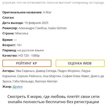
угрожая, что не остановится, пока не выгонит соперницу из города.
Оригинальное название:
A Mar
Слоган:
Дата выхода:
10 февраля 2025
Режиссер:
Алехандро Гамбоа, Isaías Gómez
Страна:
Мексика
Время:
—
Возраст:
16+
Перевод:
на русском языке
Качество:
HD 720 - 1080p
Актеры:
Эва Седеньо, Давид Сепеда, Педро Морено, Лаура
Кармине, Серхио Рейносо, Ана Мартин, София Олеа Левет, Диего де
Эрисе, Гэби Мельядо, Ramses Alemán
Жанр:
Драма
Смотреть К морю, где любовь плетёт свои сети
онлайн полностью бесплатно без регистрации