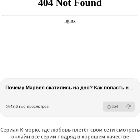
Почему Марвел скатились на дно? Как попасть на канал 2х2. Коля из КиноАфиши
РЕКЛАМА
РЕКЛАМА
РЕКЛАМА
43.6 тыс. просмотров
654
Сериал К морю, где любовь плетёт свои сети смотреть
онлайн все серии подряд в хорошем качестве