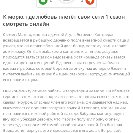
0
0
К морю, где любовь плетёт свои сети 1 сезон
смотреть онлайн
Сюжет:
Мать-одиночка с дочкой Асуль Эстрелья Контрерас
возвращается в рыбацкую деревню после внезапной смерти отца и
узнаёт, что он оставил большой долг банку, поэтому семья теряет
дом и лодку. Он был рыбаком и капитаном, а теперь девушке
приходится взяться за командование, хотя команда отказывается
идти в море под женщиной. В деревне она встречает Фабиана,
вдовца и рыбака, который борется за опеку над дочерью Язмин и
пытается выбить её из рук бывшей свекрови Гертрудис, считающей
его плохим отцом.
Они конфликтуют из-за работы и территории на море. Он обвиняет
героиню в том, что она порезала сети, а женщина выясняет, что это
сделал Тибурон, опасный член его экипажа. Он издевается над ней,
высмеивает её попытки владения лодкой и говорит, что женщина
не справится с тяжёлой работой на воде. Бабушка манипулирует
внучкой, убеждая девочку, что Фабиан получил полную опеку
через суд, но просит её самой разобраться с папой. Его бывшая
Эрика хочет вернуть его и вмешивается в его дела с Эстрельей,