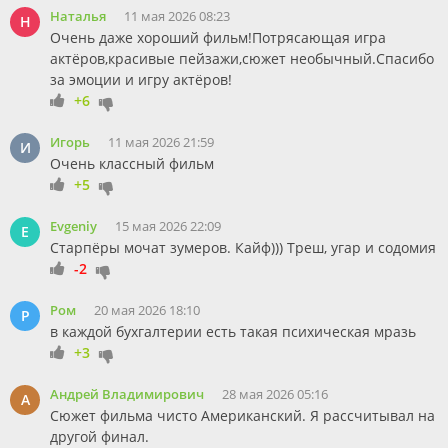
Наталья
11 мая 2026 08:23
Н
Очень даже хороший фильм!Потрясающая игра
актёров,красивые пейзажи,сюжет необычный.Спасибо
за эмоции и игру актёров!
+6
Игорь
11 мая 2026 21:59
И
Очень классный фильм
+5
Evgeniy
15 мая 2026 22:09
E
Старпёры мочат зумеров. Кайф))) Треш, угар и содомия
-2
Ром
20 мая 2026 18:10
Р
в каждой бухгалтерии есть такая психическая мразь
+3
Андрей Владимирович
28 мая 2026 05:16
А
Сюжет фильма чисто Американский. Я рассчитывал на
другой финал.