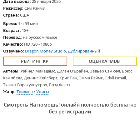
Дата выхода:
28 января 2026
Режиссер:
Сэм Рэйми
Страна:
США
Время:
1 ч 53 мин
Возраст:
18+
Перевод:
на русском языке
Качество:
HD 720 - 1080p
Озвучено:
Dragon Money Studio
,
Дублированный
Актеры:
Рэйчел Макадамс, Дилан О’Брайен, Завьер Сэмюэл, Брюс
Кэмпбелл, Деннис Хейсберт, Крис Пан, Эмма Рэйми, Edyll Ismail,
Тханет Варакулнукрох, Брэд Флетт
Жанр:
Триллер
/
Ужасы
Смотреть На помощь! онлайн полностью бесплатно
без регистрации