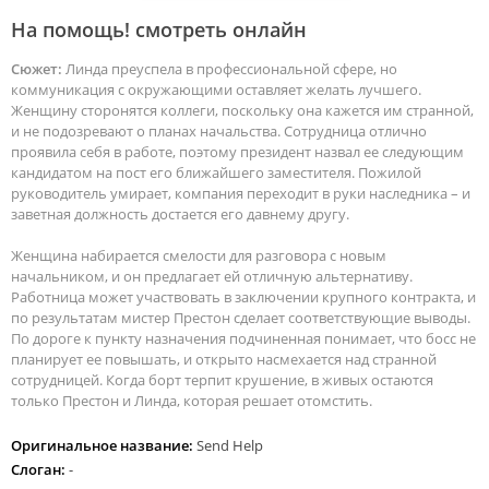
На помощь! смотреть онлайн
Сюжет:
Линда преуспела в профессиональной сфере, но
коммуникация с окружающими оставляет желать лучшего.
Женщину сторонятся коллеги, поскольку она кажется им странной,
и не подозревают о планах начальства. Сотрудница отлично
проявила себя в работе, поэтому президент назвал ее следующим
кандидатом на пост его ближайшего заместителя. Пожилой
руководитель умирает, компания переходит в руки наследника – и
заветная должность достается его давнему другу.
Женщина набирается смелости для разговора с новым
начальником, и он предлагает ей отличную альтернативу.
Работница может участвовать в заключении крупного контракта, и
по результатам мистер Престон сделает соответствующие выводы.
По дороге к пункту назначения подчиненная понимает, что босс не
планирует ее повышать, и открыто насмехается над странной
сотрудницей. Когда борт терпит крушение, в живых остаются
только Престон и Линда, которая решает отомстить.
Оригинальное название:
Send Help
Слоган:
-