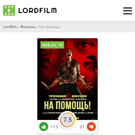
Lordfilm
»
Фильмы
» На помощь!
WEB-DL, TS
7.5
113
37