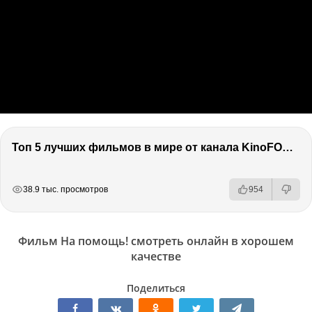
Топ 5 лучших фильмов в мире от канала KinoFOX / Подкаст про кино / Разговор о фильмах / Обсуждение
РЕКЛАМА
РЕКЛАМА
РЕКЛАМА
38.9 тыс. просмотров
954
Фильм На помощь! смотреть онлайн в хорошем
качестве
Поделиться