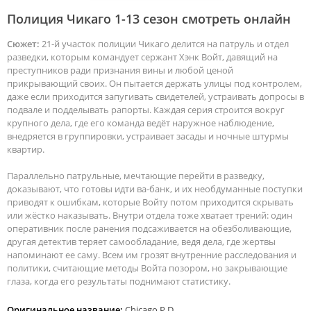
Полиция Чикаго 1-13 сезон смотреть онлайн
Сюжет:
21‐й участок полиции Чикаго делится на патруль и отдел
разведки, которым командует сержант Хэнк Войт, давящий на
преступников ради признания вины и любой ценой
прикрывающий своих. Он пытается держать улицы под контролем,
даже если приходится запугивать свидетелей, устраивать допросы в
подвале и подделывать рапорты. Каждая серия строится вокруг
крупного дела, где его команда ведёт наружное наблюдение,
внедряется в группировки, устраивает засады и ночные штурмы
квартир.
Параллельно патрульные, мечтающие перейти в разведку,
доказывают, что готовы идти ва‐банк, и их необдуманные поступки
приводят к ошибкам, которые Войту потом приходится скрывать
или жёстко наказывать. Внутри отдела тоже хватает трений: один
оперативник после ранения подсаживается на обезболивающие,
другая детектив теряет самообладание, ведя дела, где жертвы
напоминают ее саму. Всем им грозят внутренние расследования и
политики, считающие методы Войта позором, но закрывающие
глаза, когда его результаты поднимают статистику.
Оригинальное название:
Chicago P.D.