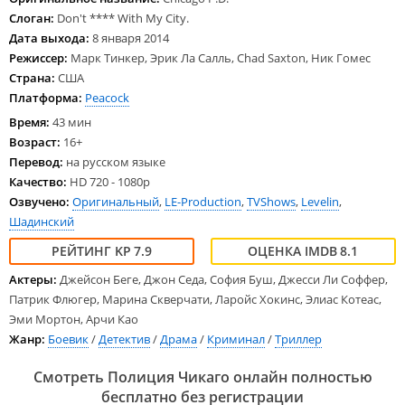
Слоган:
Don't **** With My City.
Дата выхода:
8 января 2014
Режиссер:
Марк Тинкер, Эрик Ла Салль, Chad Saxton, Ник Гомес
Страна:
США
Платформа:
Peacock
Время:
43 мин
Возраст:
16+
Перевод:
на русском языке
Качество:
HD 720 - 1080p
Озвучено:
Оригинальный
,
LE-Production
,
TVShows
,
Levelin
,
Шадинский
7.9
8.1
Актеры:
Джейсон Беге, Джон Седа, София Буш, Джесси Ли Соффер,
Патрик Флюгер, Марина Скверчати, Ларойс Хокинс, Элиас Котеас,
Эми Мортон, Арчи Као
Жанр:
Боевик
/
Детектив
/
Драма
/
Криминал
/
Триллер
Смотреть Полиция Чикаго онлайн полностью
бесплатно без регистрации