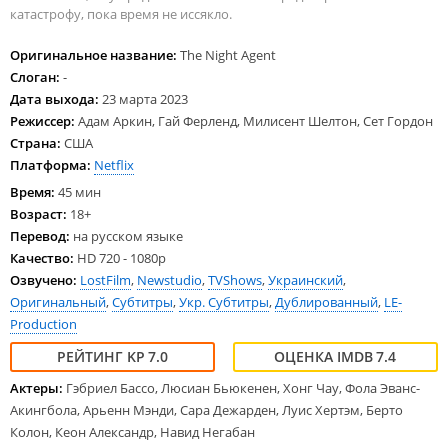
катастрофу, пока время не иссякло.
Оригинальное название:
The Night Agent
Слоган:
-
Дата выхода:
23 марта 2023
Режиссер:
Адам Аркин, Гай Ферленд, Милисент Шелтон, Сет Гордон
Страна:
США
Платформа:
Netflix
Время:
45 мин
Возраст:
18+
Перевод:
на русском языке
Качество:
HD 720 - 1080p
Озвучено:
LostFilm
,
Newstudio
,
TVShows
,
Украинский
,
Оригинальный
,
Субтитры
,
Укр. Субтитры
,
Дублированный
,
LE-
Production
7.0
7.4
Актеры:
Гэбриел Бассо, Люсиан Бьюкенен, Хонг Чау, Фола Эванс-
Акингбола, Арьенн Мэнди, Сара Дежарден, Луис Хертэм, Берто
Колон, Кеон Александр, Навид Негабан