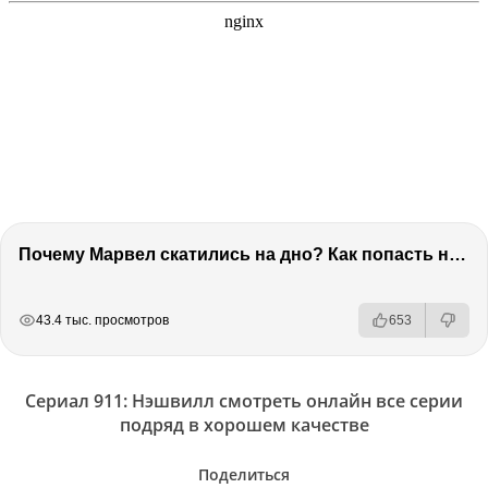
Почему Марвел скатились на дно? Как попасть на канал 2х2. Коля из КиноАфиши
РЕКЛАМА
РЕКЛАМА
РЕКЛАМА
43.4 тыс. просмотров
653
Сериал 911: Нэшвилл смотреть онлайн все серии
подряд в хорошем качестве
Поделиться