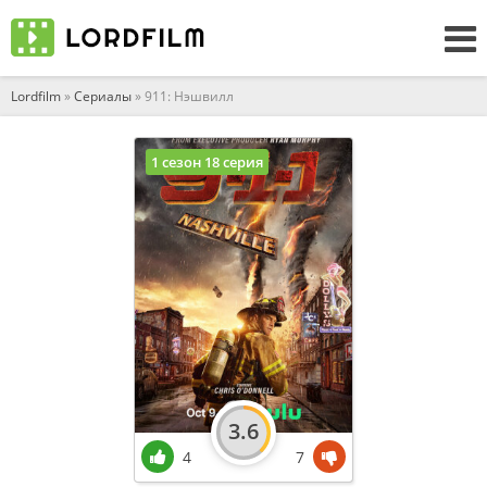
Lordfilm
»
Сериалы
» 911: Нэшвилл
1 сезон 18 серия
3.6
4
7