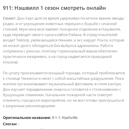
911: Нэшвилл 1 сезон смотреть онлайн
Сюжет:
Дон Харт долгое время удерживал почетное звание звезды
родео, и от укрощения животных перешел к борьбе с опасной
стихией. Мужчина возглавляет пожарное отделение в Нашвилле,
куда переводит своего сына-ковбоя Райана. В отряд спасателей
входит Тейлор, увлекающаяся пением, и экс-хирург Рокси, которая
не может долго обходиться без выброса адреналина. Работа
сопряжена с риском, поэтому гормональный взрыв обеспечен
практически ежедневно, а на город надвигается природный
кошмар.
По штату прокатывается мощный торнадо, который приближается
к столице Теннесси и несет с собой масштабные разрушения. Пока
жители организовывают музыкальный фестиваль в стиле кантри,
Дон изучает передвижение смерча и готовится к столкновению с
бушующим пламенем. Начальник пожарной части советует
отменить городское мероприятие, но не все готовы прислушаться
к разумным рекомендациям.
Оригинальное название:
9-1-1: Nashville
Слоган:
-